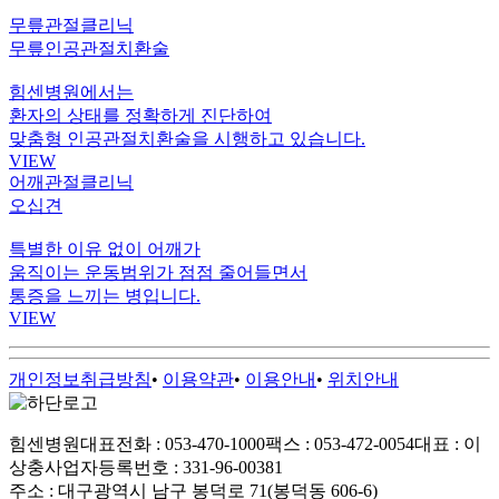
무릎관절클리닉
무릎인공관절치환술
힘센병원에서는
환자의 상태를 정확하게 진단하여
맞춤형 인공관절치환술을 시행하고 있습니다.
VIEW
어깨관절클리닉
오십견
특별한 이유 없이 어깨가
움직이는 운동범위가 점점 줄어들면서
통증을 느끼는 병입니다.
VIEW
개인정보취급방침
•
이용약관
•
이용안내
•
위치안내
힘센병원
대표전화 : 053-470-1000
팩스 : 053-472-0054
대표 : 이
상충
사업자등록번호 : 331-96-00381
주소 : 대구광역시 남구 봉덕로 71(봉덕동 606-6)