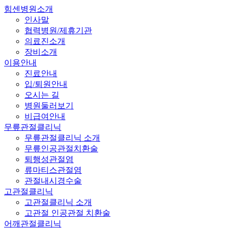
힘센병원소개
인사말
협력병원/제휴기관
의료진소개
장비소개
이용안내
진료안내
입/퇴원안내
오시는 길
병원둘러보기
비급여안내
무릎관절클리닉
무릎관절클리닉 소개
무릎인공관절치환술
퇴행성관절염
류마티스관절염
관절내시경수술
고관절클리닉
고관절클리닉 소개
고관절 인공관절 치환술
어깨관절클리닉