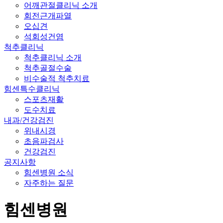
어깨관절클리닉 소개
회전근개파열
오십견
석회성건염
척추클리닉
척추클리닉 소개
척추골절수술
비수술적 척추치료
힘센특수클리닉
스포츠재활
도수치료
내과/건강검진
위내시경
초음파검사
건강검진
공지사항
힘센병원 소식
자주하는 질문
힘센병원